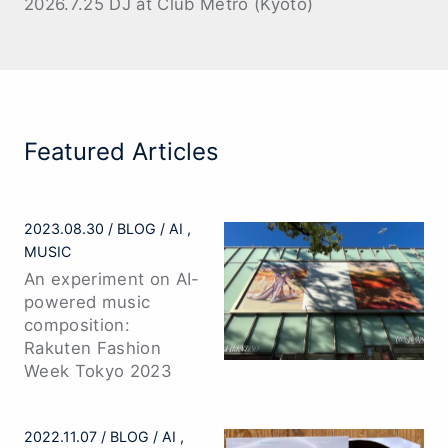
2026.7.25 DJ at Club Metro (Kyoto)
Featured Articles
2023.08.30
BLOG
AI
MUSIC
An experiment on AI-
powered music
composition:
Rakuten Fashion
Week Tokyo 2023
2022.11.07
BLOG
AI