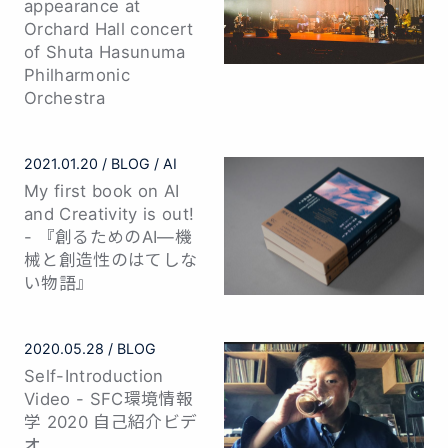
appearance at
Orchard Hall concert
of Shuta Hasunuma
Philharmonic
Orchestra
2021.01.20
BLOG
AI
My first book on AI
and Creativity is out!
- 『創るためのAI—機
械と創造性のはてしな
い物語』
2020.05.28
BLOG
Self-Introduction
Video - SFC環境情報
学 2020 自己紹介ビデ
オ