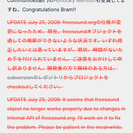
Communities部門の
Honorary Mention
も受賞してま
すね。Congratulations Bram!!
UPDATE July 25, 2009: freesound.orgの仕様が変
更になったため、現在、freesoundオブジェクトを
通しての検索ができないような状況です
。いずれ修
正したいとは思っていますが、現状、時間がないた
め手を付けられていません。ご迷惑をおかけして申
し訳ありません。開発者の方で興味のある方は、
subversionのレポジトリ
からプロジェクトを
checkoutしてください。
UPDATE July 25, 2009: It seems that freesound
object no longer works properly due to changes in
internal API of freesound.org. I’ll work on it to fix
the problem. Please be patient in the meanwhile.