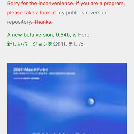
Sorry for the inconvenience. If you are a program,
please take a look at
my public subversion
repository
. Thanks.
A new beta version, 0.54b, is
Here
.
新しいバージョンを
公開しました
。