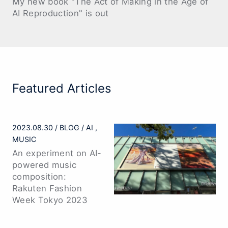
My new book "The Act of Making in the Age of
AI Reproduction" is out
Featured Articles
2023.08.30
BLOG
AI
MUSIC
An experiment on AI-
powered music
composition:
Rakuten Fashion
Week Tokyo 2023