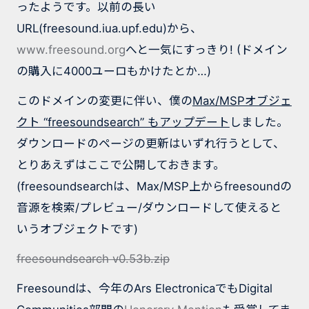
ったようです。以前の長い
URL(freesound.iua.upf.edu)から、
www.freesound.org
へと一気にすっきり! (ドメイン
の購入に4000ユーロもかけたとか…)
このドメインの変更に伴い、僕の
Max/MSPオブジェ
クト “freesoundsearch” もアップデート
しました。
ダウンロードのページの更新はいずれ行うとして、
とりあえずはここで公開しておきます。
(freesoundsearchは、Max/MSP上からfreesoundの
音源を検索/プレビュー/ダウンロードして使えると
いうオブジェクトです)
freesoundsearch v0.53b.zip
Freesoundは、今年のArs ElectronicaでもDigital