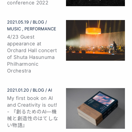
2022.09.12
BLOG
AI
MUSIC
TALK
Keynote speech at AI
Music
Creativity(AIMC)
conference 2022
2021.05.19
BLOG
MUSIC
PERFORMANCE
4/23 Guest
appearance at
Orchard Hall concert
of Shuta Hasunuma
Philharmonic
Orchestra
2021.01.20
BLOG
AI