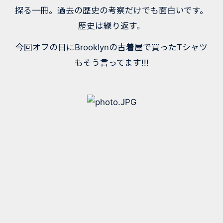
グの印刷技術とシェークスピアなど、過去のメディ
ア技術の発明とそれらに対する当時の人々の対応か
ら、現在われわれが抱える問題 ー ネットがもたら
す「情報過多」とどう向き合っていけば良いのかを
探る一冊。過去の歴史の考察だけでも面白いです。
歴史は繰り返す。
今回オフの日にBrooklynの古着屋で買ったTシャツ
もそう言ってます!!!