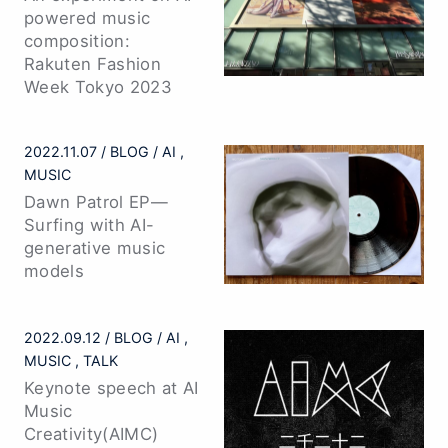
Featured Articles
2023.08.30
BLOG
AI
MUSIC
An experiment on AI-
powered music
composition:
Rakuten Fashion
Week Tokyo 2023
2022.11.07
BLOG
AI
MUSIC
Dawn Patrol EP—
Surfing with AI-
generative music
models