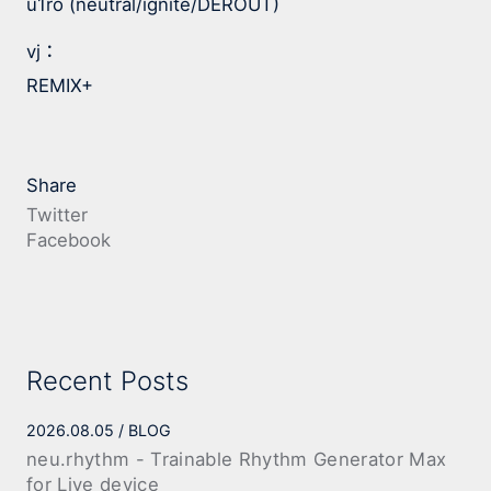
u1ro (neutral/ignite/DEROUT)
vj
：
REMIX+
Share
Twitter
Facebook
Recent Posts
2026.08.05
BLOG
neu.rhythm - Trainable Rhythm Generator Max
for Live device