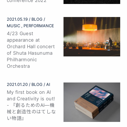
conference 2022
2021.05.19
BLOG
MUSIC
PERFORMANCE
4/23 Guest
appearance at
Orchard Hall concert
of Shuta Hasunuma
Philharmonic
Orchestra
2021.01.20
BLOG
AI
My first book on AI
and Creativity is out!
- 『創るためのAI—機
械と創造性のはてしな
い物語』