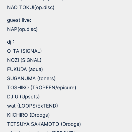
NAO TOKUI(op.disc)
guest live:
NAP(op.disc)
dj
：
Q-TA (SIGNAL)
NOZI (SIGNAL)
FUKUDA (aqua)
SUGANUMA (toners)
TOSHIKO (TROPFEN/epicure)
DJ U (Upsets)
wat (LOOPS/ExTEND)
KIICHIRO (Droogs)
TETSUYA SAKAMOTO (Droogs)