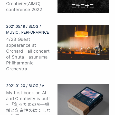
Creativity(AIMC)
conference 2022
2021.05.19
BLOG
MUSIC
PERFORMANCE
4/23 Guest
appearance at
Orchard Hall concert
of Shuta Hasunuma
Philharmonic
Orchestra
2021.01.20
BLOG
AI
My first book on AI
and Creativity is out!
- 『創るためのAI—機
械と創造性のはてしな