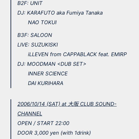
B2F: UNIT
DJ: KARAFUTO aka Fumiya Tanaka
NAO TOKUI
B3F: SALOON
LIVE: SUZUKISKI
iLLEVEN from CAPPABLACK feat. EMIRP
DJ: MOODMAN <DUB SET>
INNER SCIENCE
DAI KURIHARA
2006/10/14 (SAT) at
大阪
CLUB SOUND-
CHANNEL
OPEN / START 22:00
DOOR 3,000 yen (with 1drink)