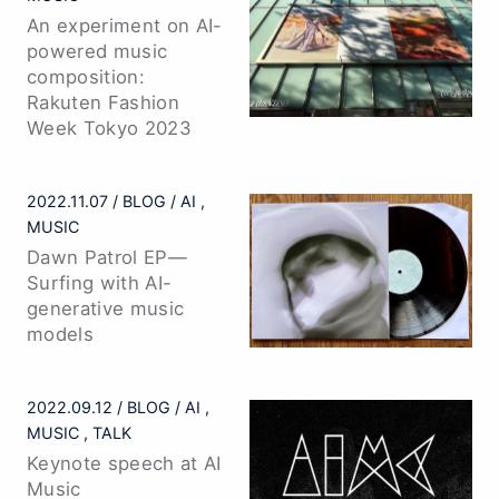
An experiment on AI-
powered music
composition:
Rakuten Fashion
Week Tokyo 2023
2022.11.07
BLOG
AI
MUSIC
Dawn Patrol EP—
Surfing with AI-
generative music
models
2022.09.12
BLOG
AI
MUSIC
TALK
Keynote speech at AI
Music