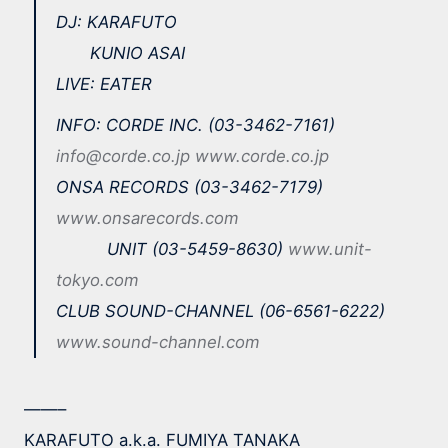
DJ: KARAFUTO
KUNIO ASAI
LIVE: EATER
INFO: CORDE INC. (03-3462-7161)
info@corde.co.jp
www.corde.co.jp
ONSA RECORDS (03-3462-7179)
www.onsarecords.com
UNIT (03-5459-8630)
www.unit-
tokyo.com
CLUB SOUND-CHANNEL (06-6561-6222)
www.sound-channel.com
——–
KARAFUTO a.k.a. FUMIYA TANAKA