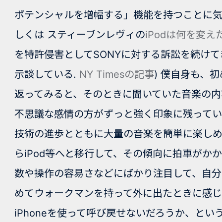
ポテンシャルを増幅する」
機能を持つことに気
しくは スティーブンレヴィの
iPod
は何を変え
を特許侵害としてSONYに対する訴訟を続けて
示談している.
NY Times
の記事
) 僕自身も、
返ってみると、そのときに聞いていた音楽の内
不思議な感情の方がずっと強く印象に残ってい
技術の進歩とともに大量の音楽を簡単に楽しめ
らiPod等へと移行して、その傾向に拍車が
数や操作の容易さなどにばかり注目して、自分
めてウォークマンを持って外に出たときに感
iPhoneを使って呼び戻せないだろうか、と