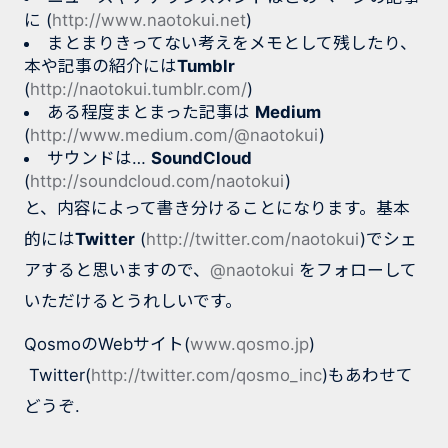
に (
http://www.naotokui.net
)
まとまりきってない考えをメモとして残したり、
本や記事の紹介には
Tumblr
(
http://naotokui.tumblr.com/
)
ある程度まとまった記事は
Medium
(
http://www.medium.com/@naotokui
)
サウンドは…
SoundCloud
(
http://soundcloud.com/naotokui
)
と、内容によって書き分けることになります。基本
的には
Twitter
(
http://twitter.com/naotokui
)でシェ
アすると思いますので、
@naotokui
をフォローして
いただけるとうれしいです。
QosmoのWebサイト(
‎www.qosmo.jp
)
Twitter(
http://twitter.com/qosmo_inc
)もあわせて
どうぞ.