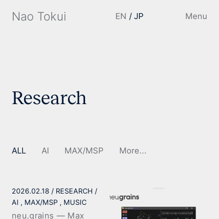
Nao Tokui
EN
JP
Menu
Research
ALL
AI
MAX/MSP
More...
2026.02.18
RESEARCH
AI
MAX/MSP
MUSIC
neu.grains — Max