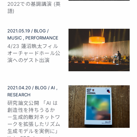
2022での基調講演 (英
語)
2021.05.19
BLOG
MUSIC
PERFORMANCE
4/23 蓮沼執太フィル
オーチャードホール公
演へのゲスト出演
2021.04.20
BLOG
AI
RESEARCH
研究論文公開 「AI は
創造性を持ちうるか
－生成的敵対ネットワ
ークを拡張したリズム
生成モデルを実例に」